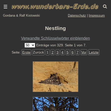
Gordana & Ralf Kistowski
Datenschutz
|
Impressum
Nestling
Verwandte Schlüsselwörter einblenden
Einträge von 329. Seite 1 von 7.
Seite:
Erste
Zurück
1
2
3
4
5
6
7
Vor
Letzte