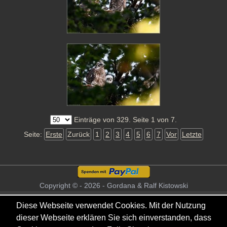
Einträge von 329. Seite 1 von 7.
Seite:
Erste
Zurück
1
2
3
4
5
6
7
Vor
Letzte
Copyright © - 2026 - Gordana & Ralf Kistowski
Diese Webseite verwendet Cookies. Mit der Nutzung
dieser Webseite erklären Sie sich einverstanden, dass