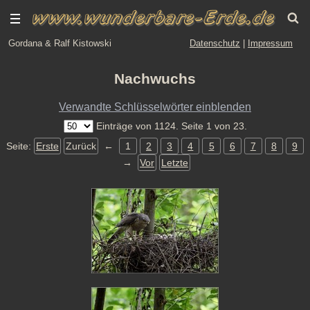
Gordana & Ralf Kistowski
Datenschutz
|
Impressum
Nachwuchs
Verwandte Schlüsselwörter einblenden
Einträge von 1124. Seite 1 von 23.
Seite:
Erste
Zurück
←
1
2
3
4
5
6
7
8
9
→
Vor
Letzte