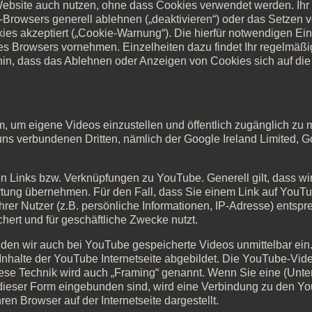
 Website auch nutzen, ohne dass Cookies verwendet werden. Ih
t-Browsers generell ablehnen („deaktivieren“) oder das Setzen
okies akzeptiert („Cookie-Warnung“). Die hierfür notwendigen Ei
s Browsers vornehmen. Einzelheiten dazu findet Ihr regelmäßig
in, dass das Ablehnen oder Anzeigen von Cookies sich auf die 
m, um eigene Videos einzustellen und öffentlich zugänglich zu
uns verbundenen Dritten, nämlich der Google Ireland Limited, 
en Links bzw. Verknüpfungen zu YouTube. Generell gilt, dass wir f
ortung übernehmen. Für den Fall, dass Sie einem Link auf YouTu
hrer Nutzer (z.B. persönliche Informationen, IP-Adresse) entsp
ert und für geschäftliche Zwecke nutzt.
inden wir auch bei YouTube gespeicherte Videos unmittelbar ein
Inhalte der YouTube Internetseite abgebildet. Die YouTube-Vid
ese Technik wird auch „Framing“ genannt. Wenn Sie eine (Unter
 dieser Form eingebunden sind, wird eine Verbindung zu den Yo
hren Browser auf der Internetseite dargestellt.