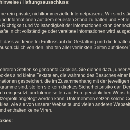
hinweise / Haftungsausschluss:
eine rein private, nichtkommerzielle Internetpräsenz. Wir sind s
n und Informationen auf dem neuesten Stand zu halten und Fehle
e Richtigkeit und Vollständigkeit der Informationen kann denn
hafte, nicht vollständige oder veraltete Informationen wird ausg
lt, dass wir keinerlei Einfluss auf die Gestaltung und die Inhalte
ausdrücklich von den Inhalten aller verlinkten Seiten auf dieser
ehreren Stellen so genannte Cookies. Sie dienen dazu, unser A
ookies sind kleine Textateien, die während des Besuches einer 
mationen gespeichert, die im Zusammenhang mit der jeweiligen 
amme sind, stellen sie kein direktes Sicherheitsrisiko dar. De
h eingesetzt, um Internetseiten auf Eure persönlichen Wünsc
utzerprofil angelegt werden kann. Unternehmen setzen solche C
es, wie sie von unserer Webseite und vielen anderen Webseit
d enthalten keine Viren.
okies: