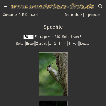
Gordana & Ralf Kistowski
Datenschutz
|
Impressum
Spechte
Einträge von 230. Seite 1 von 5.
Seite:
Erste
Zurück
1
2
3
4
5
Vor
Letzte